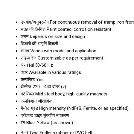
उपयोग/अनुप्रयोग
For continuous removal of tramp iron from
सतह की फ़िनिश
Paint coated, corrosion resistant
वज़न
Depends on size and design
बिजली की आपूर्ति
बिजली
क्षमता
Varies with model and application
साइज़ रेंज
Customizable as per requirement
फ़्रिक्वेंसी
50/60 Hz
पावर
Available in various ratings
कम्पोजिट
Yes
वोल्टेज
220 - 440 वोल्ट (v)
मटेरियल
Mild steel body, high-quality magnets
एप्लीकेशन
औद्योगिक
मैग्नेट ग्रेड
High Intensity (NdFeB, Ferrite, or as specified)
प्रॉडक्ट टाइप
चुंबकीय उपकरण
रंग
Blue, Yellow (as shown)
Belt Type
Endless rubber or PVC belt