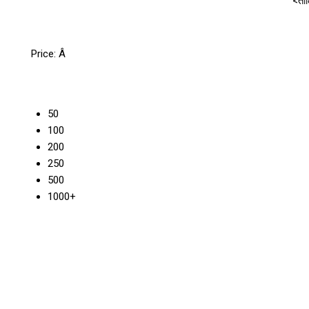
<ताल
Price:
Â
50
100
200
250
500
1000+