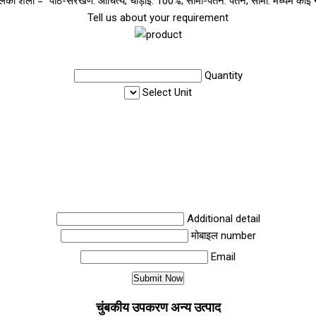
िका शैली = "पाठ-संरेखण: औचित्य; चौड़ाई: 100%; सीमा-पतन: पतन; सीमा: मध्यम कोई न
Tell us about your requirement
Quantity
Select Unit
Additional detail
मोबाइल number
Email
चुंबकीय उपकरण अन्य उत्पाद