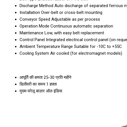
Discharge Method
Auto discharge of separated ferrous m
Installation
Over-belt or cross-belt mounting
Conveyor Speed
Adjustable as per process
Operation Mode
Continuous automatic separation
Maintenance
Low, with easy belt replacement
Control Panel
Integrated electrical control panel (on reque
Ambient Temperature Range
Suitable for -10C to +55C
Cooling System
Air cooled (for electromagnet models)
आपूर्ति की क्षमता
25-30 प्रति महीने
डिलीवरी का समय
1 हफ़्ता
मुख्य घरेलू बाज़ार
ऑल इंडिया