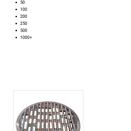
50
100
200
250
500
1000+