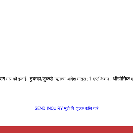
करण
टुकड़ा/टुकड़े
1
औद्योगिक
माप की इकाई :
न्यूनतम आदेश मात्रा :
एप्लीकेशन :
म
SEND INQUIRY
मुझे निःशुल्क कॉल करें