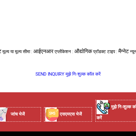
ट
आईएनआर
औद्योगिक
मैग्नेट
मूल्य या मूल्य सीमा :
एप्लीकेशन :
प्रॉडक्ट टाइप :
न्य
SEND INQUIRY
मुझे निःशुल्क कॉल करें
मुझे निःशुल्क क
जांच भेजें
एसएमएस भेजें
करें