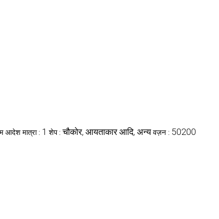
1
चौकोर, आयताकार आदि, अन्य
50200
तम आदेश मात्रा :
शेप :
वज़न :