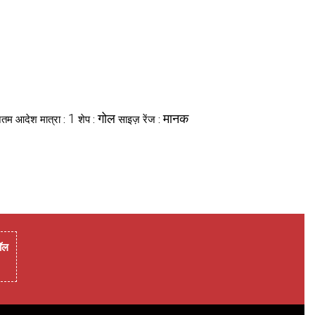
1
गोल
मानक
ूनतम आदेश मात्रा :
शेप :
साइज़ रेंज :
ॉल