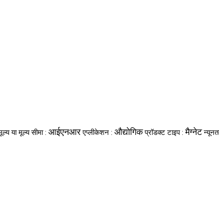
आईएनआर
औद्योगिक
मैग्नेट
मूल्य या मूल्य सीमा :
एप्लीकेशन :
प्रॉडक्ट टाइप :
न्यून