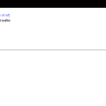
ड्रम चुंबकीय
हिलती हुई स्क्
की शर्तें)
ं प्रबंधित
चुंबकीय उपक
चुंबकीय रोल 
चुंबकीय विध्वं
सफाई मशीन
औद्योगिक चुम्
आटा चक्की म
जाइरो स्क्रीन
विद्युत चुम्बकी