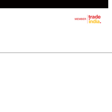
 विभाजक
रीन
रण
विभाजक
सक
बक
शीन
य भारोत्तोलक