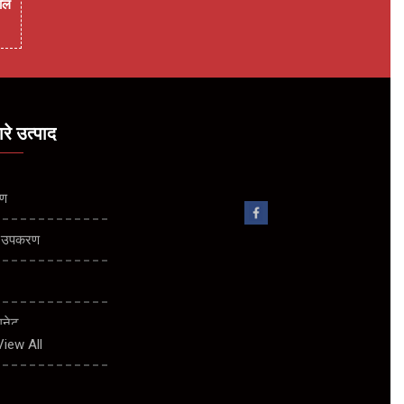
ॉल
ारे उत्पाद
रण
ीय उपकरण
गनेट
View All
क विभाजक