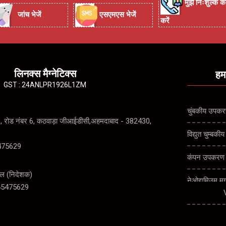
मुझे निःशुल्क क
जांच भेजें
एसएमएस भेजें
करें
लिनक्स मैग्नेटिक्स
हम
GST : 24ANLPR1926L1ZM
चुंबकीय उपक
8, रोड नंबर 6, कठवाड़ा जीआईडीसी,अहमदाबाद - 382430,
विद्युत चुम्बक
475629
कंपन उपकरण
ेल
(
निदेशक
)
नेओद्यमिउम म
45475629
धातु और चुंब