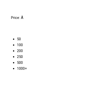
Price:
Â
50
100
200
250
500
1000+