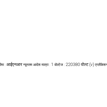
आईएनआर
1
220380 वोल्ट (v)
सीमा :
न्यूनतम आदेश मात्रा :
वोल्टेज :
एप्लीकेश