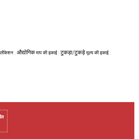
औद्योगिक
टुकड़ा/टुकड़े
प्लीकेशन :
माप की इकाई :
मूल्य की इकाई :
ॉल