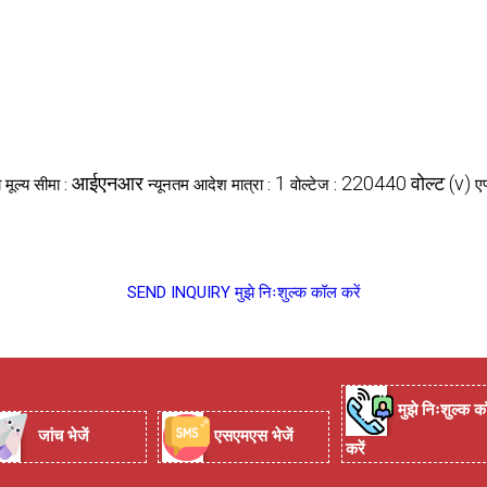
आईएनआर
1
220440 वोल्ट (v)
ा मूल्य सीमा :
न्यूनतम आदेश मात्रा :
वोल्टेज :
ए
SEND INQUIRY
मुझे निःशुल्क कॉल करें
मुझे निःशुल्क क
जांच भेजें
एसएमएस भेजें
करें